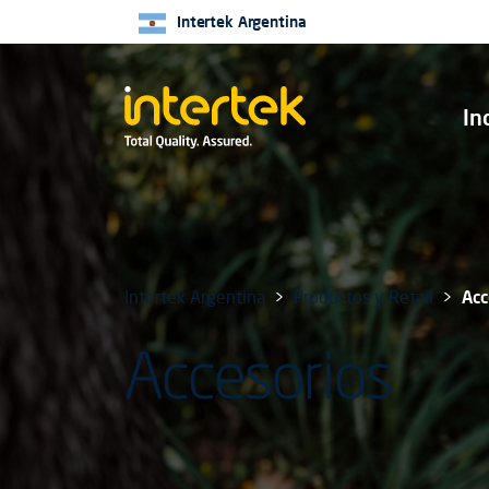
Intertek Argentina
In
Intertek Argentina
Productos y Retail
Acc
Accesorios