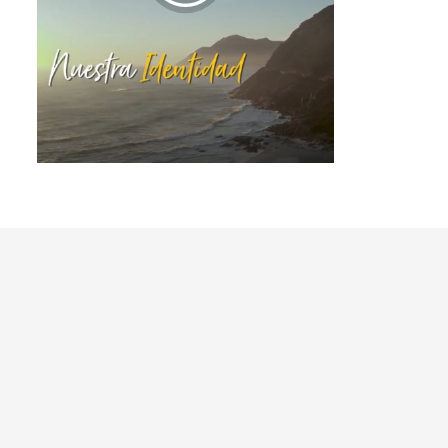
La tradición vive en
América Latina