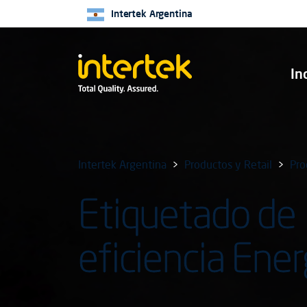
Intertek Argentina
In
Intertek Argentina
Productos y Retail
Pro
Etiquetado de
eficiencia Ener