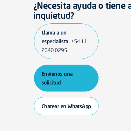
¿Necesita ayuda o tiene 
inquietud?
Llama a un
especialista:
+54 11
2040 0295
Envíenos una
solicitud
Chatear en WhatsApp