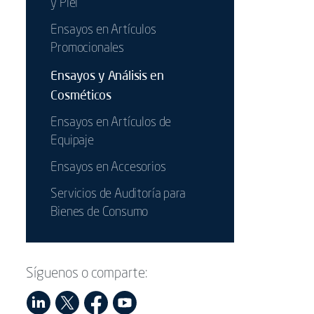
y Piel
Ensayos en Artículos
Promocionales
Ensayos y Análisis en
Cosméticos
Ensayos en Artículos de
Equipaje
Ensayos en Accesorios
Servicios de Auditoría para
Bienes de Consumo
Síguenos o comparte: