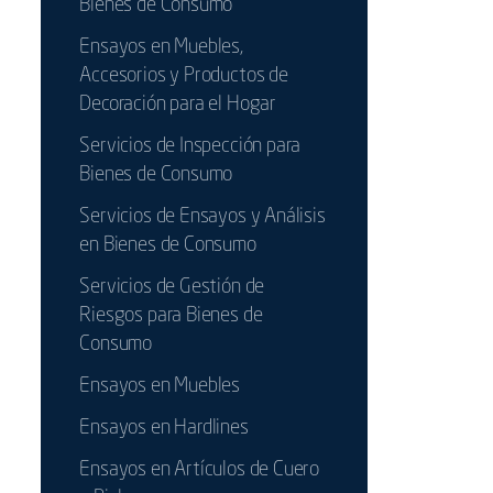
Bienes de Consumo
Ensayos en Muebles,
Accesorios y Productos de
Decoración para el Hogar
Servicios de Inspección para
Bienes de Consumo
Servicios de Ensayos y Análisis
en Bienes de Consumo
Servicios de Gestión de
Riesgos para Bienes de
Consumo
Ensayos en Muebles
Ensayos en Hardlines
Ensayos en Artículos de Cuero