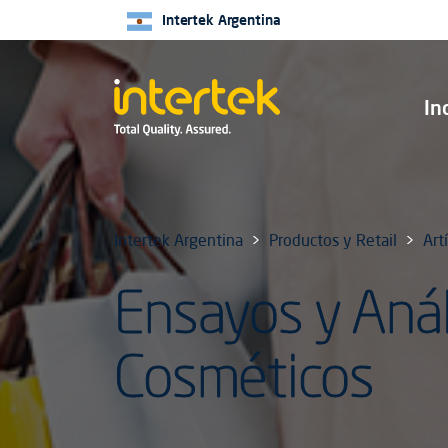
Intertek Argentina
In
Intertek Argentina
Productos y Retail
Art
Ensayos y Anál
Cosméticos