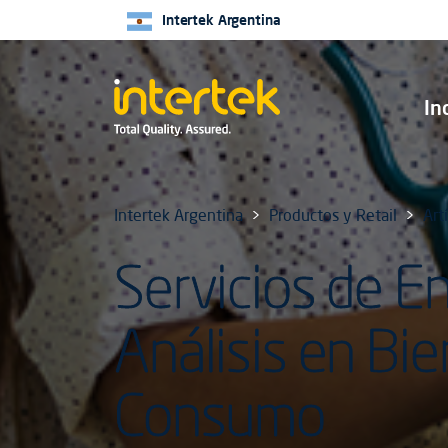
Intertek Argentina
In
Intertek Argentina
Productos y Retail
Art
Servicios de E
Análisis en Bi
Consumo