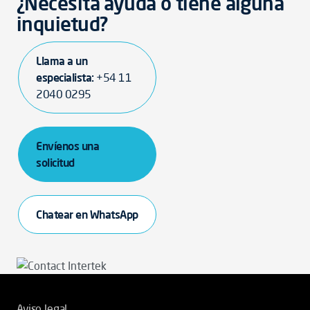
¿Necesita ayuda o tiene alguna
inquietud?
Llama a un
especialista:
+54 11
2040 0295
Envíenos una
solicitud
Chatear en WhatsApp
Aviso legal